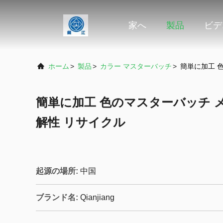
家へ
製品
ビデ
ホーム
>
製品
>
カラー マスターバッチ
>
簡単に加工 
簡単に加工 色のマスターバッチ メ
解性 リサイクル
起源の場所:
中国
ブランド名:
Qianjiang