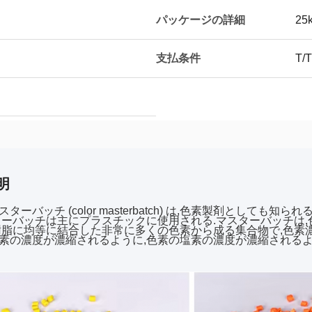
パッケージの詳細
25
支払条件
T/T
明
ターバッチ (color masterbatch) は,色素製剤とし
ターバッチは主にプラスチックに使用される.マスターバッチは,
樹脂に均等に結合した非常に多くの色素から成る集合物で,色素
素の濃度が濃縮されるように,色素の塩素の濃度が濃縮されるよ