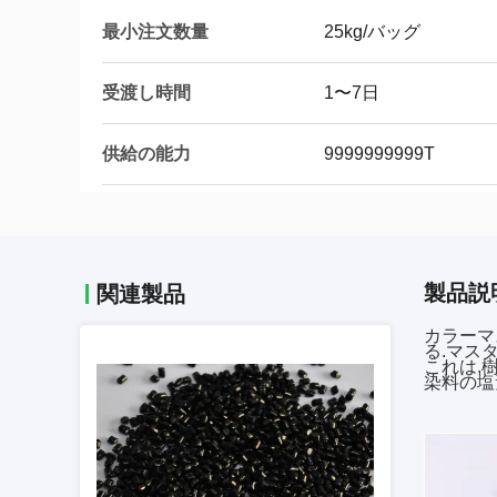
最小注文数量
25kg/バッグ
受渡し時間
1〜7日
供給の能力
9999999999T
製品説
関連製品
カラーマス
る.マス
これは,
染料の塩