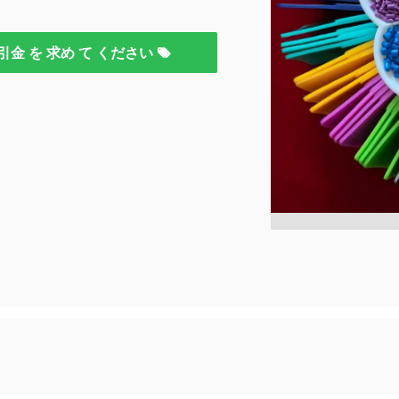
引金 を 求め て ください