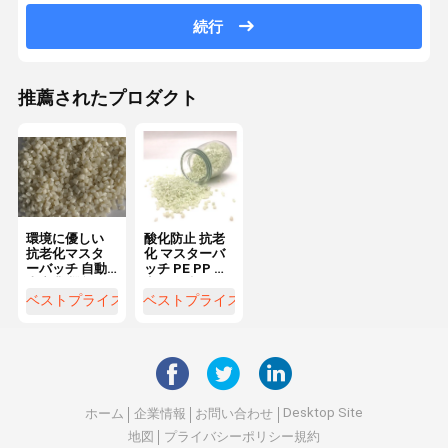
続行
推薦されたプロダクト
環境に優しい
酸化防止 抗老
抗老化マスタ
化 マスターバ
ーバッチ 自動
ッチ PE PP 美
車産業 機能的
容を維持
なマスターバ
ベストプライス
ベストプライス
ッチ
Desktop Site
ホーム
企業情報
お問い合わせ
地図
プライバシーポリシー規約