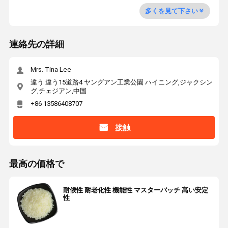
多くを見て下さい
連絡先の詳細
Mrs. Tina Lee
違う 違う15道路4 ヤングアン工業公園 ハイニング,ジャクシン
グ,チェジアン,中国
+86 13586408707
接触
最高の価格で
耐候性 耐老化性 機能性 マスターバッチ 高い安定
性