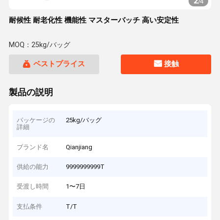
2
/
4
耐候性 耐老化性 機能性 マスターバッチ 高い安定性
MOQ：25kg/バッグ
ベストプライス
接触
製品の説明
パッケージの
25kg/バッグ
詳細
ブランド名
Qianjiang
供給の能力
9999999999T
受渡し時間
1〜7日
支払条件
T/T